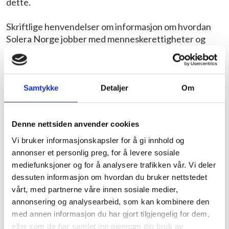
dette.
Skriftlige henvendelser om informasjon om hvordan
Solera Norge jobber med menneskerettigheter og
anstendige arbeidsforhold kan sendes til leder for
kommunikasjon og bærekraft,
Stina Kildedal-
Johannessen
, og vil besvares innen fristen på tre uker.
Samtykke
Detaljer
Om
Solera ønsker å ta et aktivt samfunnsansvar.
Vi skal overholde nasjonal lovgivning og lokale
bestemmelser. Videre har vi fokus på en bærekraftig
Denne nettsiden anvender cookies
vekst med virkninger på mennesker og miljø.
Vi bruker informasjonskapsler for å gi innhold og
annonser et personlig preg, for å levere sosiale
Solera er en betydelig aktør innen vin, brennevin, øl og
mediefunksjoner og for å analysere trafikken vår. Vi deler
ikke alkoholholdige drikkevarer. Derfor arbeider vi
dessuten informasjon om hvordan du bruker nettstedet
systematisk for å definere og innføre
vårt, med partnerne våre innen sosiale medier,
miljøforbedrende løsninger og redusere
annonsering og analysearbeid, som kan kombinere den
miljøpåvirkninger i alle viktige prosesser rundt
med annen informasjon du har gjort tilgjengelig for dem,
virksomheten generelt. Dette innebærer spesifikt
eller som de har samlet inn gjennom din bruk av