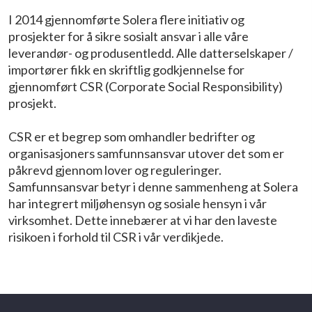
I 2014 gjennomførte Solera flere initiativ og
prosjekter for å sikre sosialt ansvar i alle våre
leverandør- og produsentledd. Alle datterselskaper /
importører fikk en skriftlig godkjennelse for
gjennomført CSR (Corporate Social Responsibility)
prosjekt.
CSR er et begrep som omhandler bedrifter og
organisasjoners samfunnsansvar utover det som er
påkrevd gjennom lover og reguleringer.
Samfunnsansvar betyr i denne sammenheng at Solera
har integrert miljøhensyn og sosiale hensyn i vår
virksomhet. Dette innebærer at vi har den laveste
risikoen i forhold til CSR i vår verdikjede.