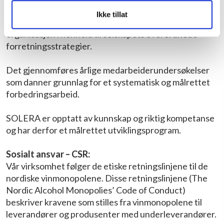
Solera gruppen har kontinuerlig fokus på og arbeider
Ikke tillat
systematisk med utvikling av medarbeidere og
organisasjon i henhold til selskapets overordnede
forretningsstrategier.
Det gjennomføres årlige medarbeiderundersøkelser
som danner grunnlag for et systematisk og målrettet
forbedringsarbeid.
SOLERA er opptatt av kunnskap og riktig kompetanse
og har derfor et målrettet utviklingsprogram.
Sosialt ansvar – CSR:
Vår virksomhet følger de etiske retningslinjene til de
nordiske vinmonopolene. Disse retningslinjene (The
Nordic Alcohol Monopolies’ Code of Conduct)
beskriver kravene som stilles fra vinmonopolene til
leverandører og produsenter med underleverandører.