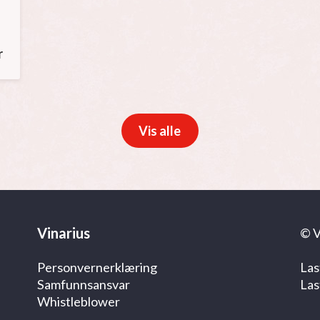
r
Vis alle
Vinarius
© V
Personvernerklæring
Las
Samfunnsansvar
Las
Whistleblower