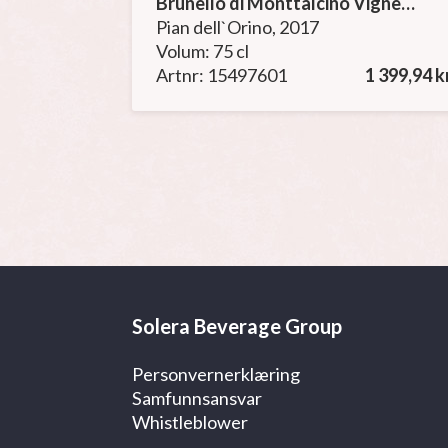
Brunello di Monttalcino Vigneti Versante
Pian dell`Orino, 2017
Volum: 75 cl
Artnr: 15497601
1 399,94 k
Solera Beverage Group
Personvernerklæring
Samfunnsansvar
Whistleblower