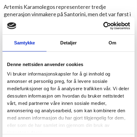
Artemis Karamolegos representerer tredje
generasjon vinmakere på Santorini, men det var først i
2004 at Artemis etablerte en kommersiell drift, etter
at produksjonen tidligere hovedsakelig hadde vært
forbeholdt familie og venner. På kort tid har han
Samtykke
Detaljer
Om
etablert seg som Santorinis mest ettertraktede
vinprodusent, med et kompromissløst terroirfokus
som gjennomsyrer hele produksjonen. Under vinmaker
Denne nettsiden anvender cookies
Lefteris Anagnostous kyndige hånd trylles det frem en
rekke cuvéer fra nøye utvalgte vinmarker spredt over
Vi bruker informasjonskapsler for å gi innhold og
hele Santorini. Assyrtiko, øyas signaturdrue, står i
annonser et personlig preg, for å levere sosiale
sentrum for all produksjon.
mediefunksjoner og for å analysere trafikken vår. Vi deler
dessuten informasjon om hvordan du bruker nettstedet
Karamolegos har tilgang til noen av de mest
vårt, med partnerne våre innen sosiale medier,
prestisjetunge vinmarkene og eldste vinstokkene på
annonsering og analysearbeid, som kan kombinere den
Santorini, med plantemateriale som varierer fra 20 til
med annen informasjon du har gjort tilgjengelig for dem,
150 år gamle stokker. Vinmarkene ligger i områder som
eller som de har samlet inn gjennom din bruk av
Kamari, Exo Gonia, Messaria, Pyrgos, Megalochori og
tjenestene deres.