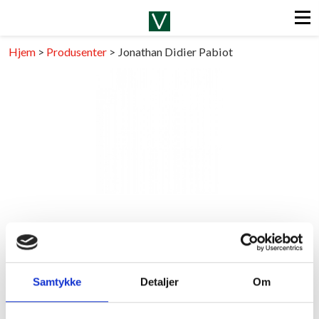
Hjem
>
Produsenter
>
Jonathan Didier Pabiot
Jonathan Didier Pabiot
FRANKRIKE/LOIRE
Samtykke
Detaljer
Om
Last ned pdf