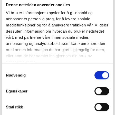
Denne nettsiden anvender cookies
Jonathan lagde sin første årgang i 2005 etter å ha fått
3-5 hektar av sin far Didier. Jonathan konverterte
Vi bruker informasjonskapsler for å gi innhold og
raskt om til å jobbe organisk ettersom han hadde
annonser et personlig preg, for å levere sosiale
erfaring fra Domaine Leon Barral, og far forstod
mediefunksjoner og for å analysere trafikken vår. Vi deler
ganske raskt at sønnen hadde en visjon og et klart mål
dessuten informasjon om hvordan du bruker nettstedet
for vinene sine. Så i dag er far og sønn forent under
vårt, med partnerne våre innen sosiale medier,
samme tak og jobber med 18 hektar totalt.
annonsering og analysearbeid, som kan kombinere den
med annen informasjon du har gjort tilgjengelig for dem,
eller som de har samlet inn gjennom din bruk av
tjenestene deres.
Samtykkevalg
Nødvendig
Egenskaper
Statistikk