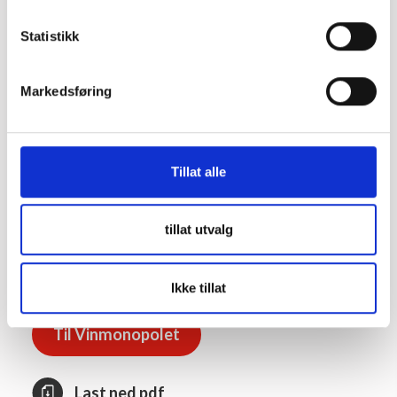
Druetyper
100% Riesling
Statistikk
Markedsføring
Skalldyr
Fisk
Lyst kjøtt
Tillat alle
Alkohol:
8 %
Sukker:
44 g/l
tillat utvalg
Syre:
8.9 g/l
Ikke tillat
Til Vinmonopolet
Last ned pdf