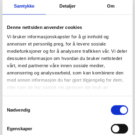
Samtykke
Detaljer
Om
Fylde
Friskhet
Sødme
Artikelnummer
3478401
Denne nettsiden anvender cookies
Vi bruker informasjonskapsler for å gi innhold og
Årgang
2025
annonser et personlig preg, for å levere sosiale
mediefunksjoner og for å analysere trafikken vår. Vi deler
dessuten informasjon om hvordan du bruker nettstedet
Volum
75 cl
vårt, med partnerne våre innen sosiale medier,
annonsering og analysearbeid, som kan kombinere den
Type
Hvitvin
med annen informasjon du har gjort tilgjengelig for dem,
eller som de har samlet inn gjennom din bruk av
Produsent
Loosen Bros. →
tjenestene deres.
Samtykkevalg
Nødvendig
Importør
VRS
Pris
142,94 kr
Egenskaper