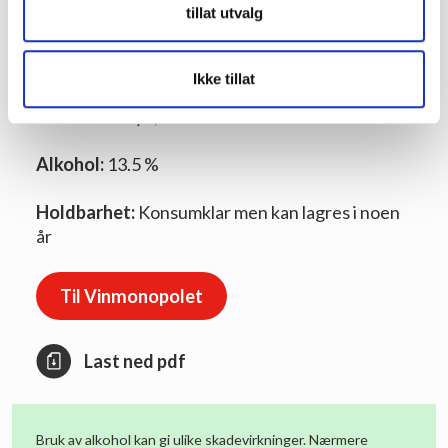
tillat utvalg
kirse- og bringebær. Smak tilsvarende med
innslag av krydder/vanilje.
Ikke tillat
Lagring:
Vinen modnes i franske eikefat, hvorav
en andel er nye, i omtrent 7 måneder
Alkohol:
13.5 %
Holdbarhet:
Konsumklar men kan lagres i noen
år
Til Vinmonopolet
Last ned pdf
Bruk av alkohol kan gi ulike skadevirkninger. Nærmere