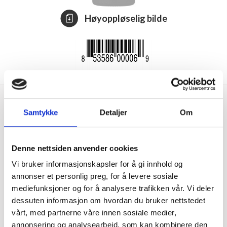
Høyoppløselig bilde
Alfaro A Estate Pinot
Noir 75 cl
369,94 kr
Samtykke
Detaljer
Om
Denne vinen kommer fra Alfaro Family
Denne nettsiden anvender cookies
Vineyards' eiendom i Santa Cruz Mountains, et
område kjent for sitt kjølige kystklima og
Vi bruker informasjonskapsler for å gi innhold og
komplekse jordsmonn. Disse forholdene gir en
annonser et personlig preg, for å levere sosiale
Pinot Noir med både friskhet og dybde.
mediefunksjoner og for å analysere trafikken vår. Vi deler
dessuten informasjon om hvordan du bruker nettstedet
vårt, med partnerne våre innen sosiale medier,
Artikelnummer
14796301
annonsering og analysearbeid, som kan kombinere den