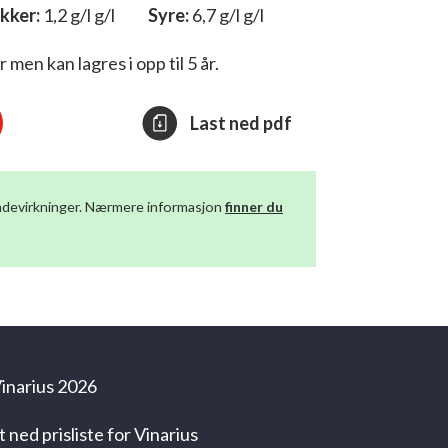
kker:
1,2 g/l g/l
Syre:
6,7 g/l g/l
men kan lagres i opp til 5 år.
Last ned pdf
skadevirkninger. Nærmere informasjon
finner du
inarius 2026
t ned prisliste for Vinarius