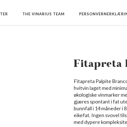
TER
THE VINARIUS TEAM
PERSONVERNERKLÆRI
Fitapreta 
Fitapreta Palpite Branc
hvitvin laget med minim
økologiske vinmarker med
gjæres spontant i fat ut
bunnfall i 14 måneder i
eikefat. Ingen svovel til
med dypere kompleksite