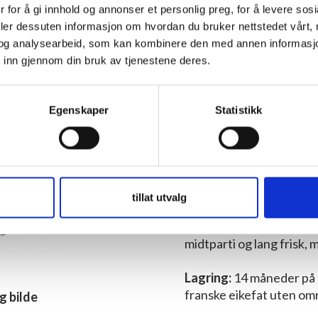
 for å gi innhold og annonser et personlig preg, for å levere sos
deler dessuten informasjon om hvordan du bruker nettstedet vårt,
Pris
og analysearbeid, som kan kombinere den med annen informasjon d
 inn gjennom din bruk av tjenestene deres.
Druetyper
Egenskaper
Statistikk
Aperitiff
Skalldyr
Fi
tillat utvalg
Karakteristikk:
Intens 
appelsinskall. Strukture
midtparti og lang frisk, 
Lagring:
14 måneder på 
franske eikefat uten om
g bilde