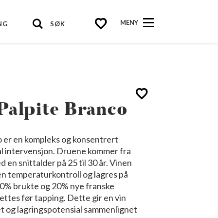
MENY
NG
SØK
Palpite Branco
o er en kompleks og konsentrert
al intervensjon. Druene kommer fra
 en snittalder på 25 til 30 år. Vinen
en temperaturkontroll og lagres på
 80% brukte og 20% nye franske
settes før tapping. Dette gir en vin
t og lagringspotensial sammenlignet