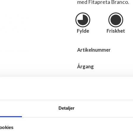
med Fitapreta Branco.
Fylde
Friskhet
Artikelnummer
Årgang
Volum
Type
Detaljer
Produsent
ookies
Importør