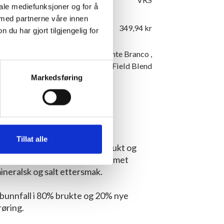
iale mediefunksjoner og for å
 med partnerne våre innen
349,94 kr
u har gjort tilgjengelig for
69% Arinto
,
5% Alicante Branco
,
26% Field Blend
Markedsføring
sk
Lyst kjøtt
Svin
Tillat alle
og kompleks aroma av grapefrukt og
rt i anslaget i munnen med kremet
mineralsk og salt ettersmak.
bunnfall i 80% brukte og 20% nye
røring.