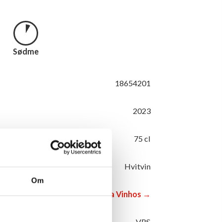
Sødme
18654201
2023
75 cl
Hvitvin
Om
Fitapreta Vinhos →
VRS