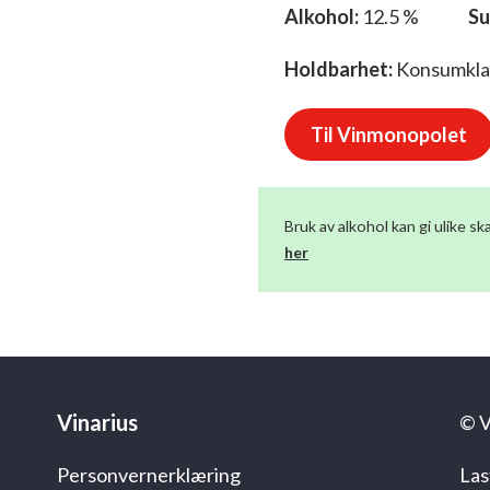
Alkohol:
12.5 %
Su
Holdbarhet:
Konsumklar 
Til Vinmonopolet
Bruk av alkohol kan gi ulike 
her
Vinarius
© V
Personvernerklæring
Las